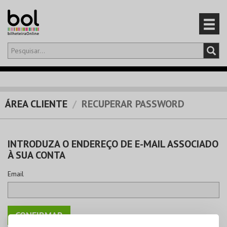
Olá,
iniciar sessão
PT
0
CARRINHO
ÁREA CLIENTE
RECUPERAR PASSWORD
EVENTOS
INTRODUZA O ENDEREÇO DE E-MAIL ASSOCIADO
CARTÕES
À SUA CONTA
PRODUTOS
Email