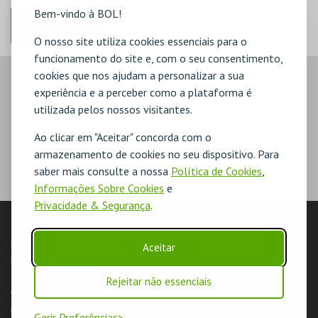
Bem-vindo à BOL!
ANTERIOR
O nosso site utiliza cookies essenciais para o
funcionamento do site e, com o seu consentimento,
cookies que nos ajudam a personalizar a sua
experiência e a perceber como a plataforma é
utilizada pelos nossos visitantes.
Ao clicar em "Aceitar" concorda com o
armazenamento de cookies no seu dispositivo. Para
saber mais consulte a nossa
Política de Cookies
,
Informações Sobre Cookies
e
Privacidade & Segurança
.
LOJA
Pesquisar
Carrinho de compras
Eventos
Cartões
Produtos
Aceitar
Livro de Reclamações
Rejeitar não essenciais
AUTENTICAÇÃO
Login & Registo de Clientes
Minha Conta
Produtores
Gerir Preferências