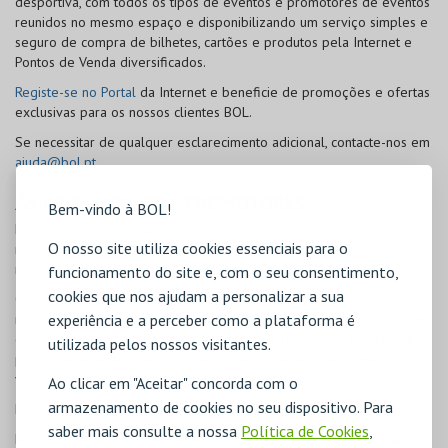
desportiva, com todos os tipos de eventos e promotores de eventos
reunidos no mesmo espaço e disponibilizando um serviço simples e
seguro de compra de bilhetes, cartões e produtos pela Internet e
Pontos de Venda diversificados.
Registe-se no Portal
da Internet e beneficie de promoções e ofertas
exclusivas para os nossos clientes
BOL
.
Se necessitar de qualquer esclarecimento adicional, contacte-nos em
ajuda@bol.pt
.
ÀS INSTITUIÇÕES E PROMOTORES
Bem-vindo à BOL!
Na
BOL
acreditamos que cada cliente tem necessidades específicas e
O nosso site utiliza cookies essenciais para o
merece a nossa atenção personalizada no sentido de desenvolver e
melhorar os nossos serviços.
funcionamento do site e, com o seu consentimento,
cookies que nos ajudam a personalizar a sua
Comprometemo-nos a prestar um serviço de confiança e inovador
na sua gestão de eventos e produtos, trabalhando em parceria e em
experiência e a perceber como a plataforma é
constante contacto para o sucesso dos seus resultados e para que
utilizada pelos nossos visitantes.
possa oferecer aos seus clientes o melhor serviço de bilhética,
venda de produtos e de informação.
Ao clicar em "Aceitar" concorda com o
armazenamento de cookies no seu dispositivo. Para
Para mais informações, contacte-nos em
info@bol.pt
.
saber mais consulte a nossa
Política de Cookies
,
No Portal da
BOL
na Internet é disponibilizada uma área própria para