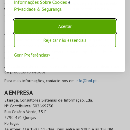
Informações Sobre Cookies
e
cada Instituição, da sua responsabilidade, que permite apresentar
Privacidade & Segurança
.
toda a história, informações e pessoas que contribuem para a
grandeza da entidade e promover os espetáculos e eventos que
dispõe.
Aceitar
AOS PRESTADORES DE SERVIÇOS
O aumento do âmbito dos serviços prestados por qualquer
Rejeitar não essenciais
estabelecimento é reconhecido como uma mais-valia para os seus
clientes que encontram no mesmo espaço a oportunidade de
Gerir Preferências
satisfazer várias necessidades.
A
BOL
dispõe de serviços que podem ajudá-lo a diversificar a gama
de produtos fornecidos.
Para mais informações, contacte-nos em
info@bol.pt
.
A EMPRESA
Etnaga
, Consultores Sistemas de Informação, Lda.
Nº Contribuinte: 502669730
Rua Cesário Verde, 35-E
2790-491 Queijas
Portugal
Telefone: 214 189 031 (dias úteis, entre as 9:00h e as 18:00h)