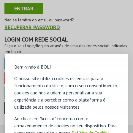
Não se lembra do email ou password?
RECUPERAR PASSWORD
LOGIN COM REDE SOCIAL
Faça o seu Login/Registo através de uma das redes sociais indicadas
em baixo
FACEBOOK
Bem-vindo à BOL!
O nosso site utiliza cookies essenciais para o
GOOGLE
funcionamento do site e, com o seu consentimento,
cookies que nos ajudam a personalizar a sua
MICROSOFT
experiência e a perceber como a plataforma é
utilizada pelos nossos visitantes.
Iniciar sessão com a Apple
Ao clicar em "Aceitar" concorda com o
armazenamento de cookies no seu dispositivo. Para
saber mais consulte a nossa
Política de Cookies
,