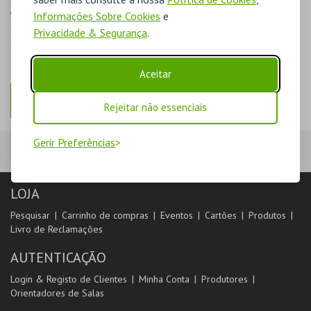
AINDA NÃO ESTOU REGISTADO
Informações Sobre Cookies
e
O registo na plataforma BOL permite-lhe acompanhar as suas
Privacidade & Segurança
.
compras na área de cliente.
Aceitar
REGISTAR
Rejeitar não essenciais
Gerir Preferências
LOJA
Pesquisar
Carrinho de compras
Eventos
Cartões
Produtos
Livro de Reclamações
AUTENTICAÇÃO
Login & Registo de Clientes
Minha Conta
Produtores
Orientadores de Salas