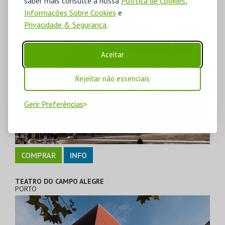
saber mais consulte a nossa
Política de Cookies
,
Informações Sobre Cookies
e
TEATRO MUNICIPAL RIVOLI
PORTO
Privacidade & Segurança
.
Aceitar
Rejeitar não essenciais
Gerir Preferências
COMPRAR
INFO
TEATRO DO CAMPO ALEGRE
PORTO