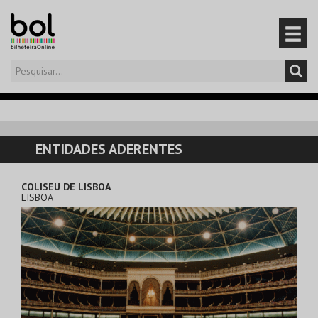
Olá,
iniciar sessão
PT
0
CARRINHO
ENTIDADES ADERENTES
EVENTOS
COLISEU DE LISBOA
LISBOA
CARTÕES
PRODUTOS